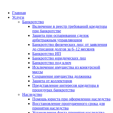
Skip
to
Главная
content
Услуги
Банкротство
Включение в реестр требований кредитора
при банкротстве
Защита при оспаривании сделок
арбитражным управляющим
Банкротство физических лиц: от заявления
до списания долгов за 6–12 месяцев
Банкротство ИП
Банкротство юридических лиц
Банкротство под ключ
Исключение имущества из конкурсной
массы
Сохранение имущества должника
Защита от коллекторов
Представление интересов кредитора в
процедурах банкротства
Наследство
Помощь юриста при оформлении наследства
Восстановление пропущенного срока для
принятия наследства
Установление факта принятия наследства