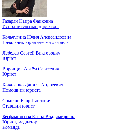
Газарян
Наира Фаиковна
Исполнительный директор
Кольчугина
Юлия Александровна
Начальник юридического отдела
Лебедев
Сергей Викторович
Юрист
Воронцов
Артём Сергеевич
Юрист
Коваленко
Данила Андреевич
Помощник юриста
Соколов
Егор Павлович
Старший юрист
Бесфамильная
Елена Владимировна
Юрист, медиатор
Команда