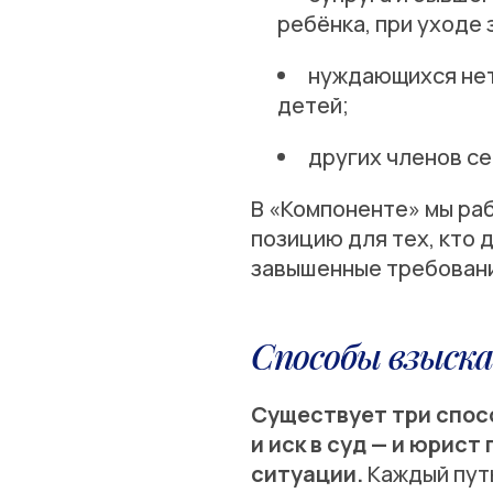
ребёнка, при уходе
нуждающихся нет
детей;
других членов с
В «Компоненте» мы раб
позицию для тех, кто 
завышенные требовани
Способы взыска
Существует три спос
и иск в суд — и юрис
ситуации.
Каждый путь