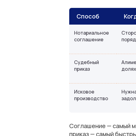
Способ
Ког
Нотариальное
Сторо
соглашение
поряд
Судебный
Алиме
приказ
долях
Исковое
Нужна
производство
задол
Соглашение — самый ми
приказ — самый быстры