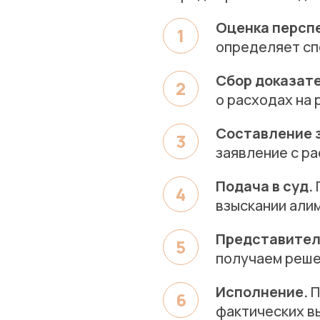
Оценка перспе
определяет сп
Сбор доказат
о расходах на 
Составление 
заявление с р
Подача в суд.
взыскании али
Представител
получаем реше
Исполнение.
П
фактических в