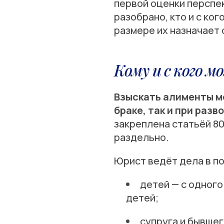
первой оценки перспе
разобрано, кто и с ко
размере их назначает 
Кому и с кого 
Взыскать алименты мо
браке, так и при разв
закреплена статьёй 80
раздельно.
Юрист ведёт дела в по
детей — с одног
детей;
супруга и бывшег