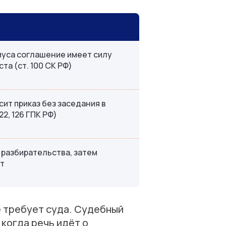
иуса соглашение имеет силу
та (ст. 100 СК РФ)
ит приказ без заседания в
22, 126 ГПК РФ)
 разбирательства, затем
т
е требует суда. Судебный
когда речь идёт о