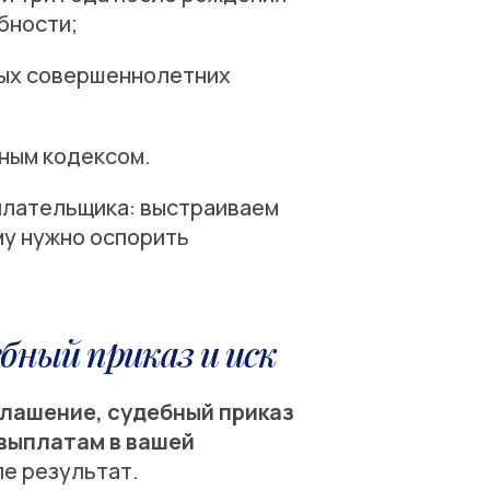
бности;
ых совершеннолетних
ным кодексом.
 плательщика: выстраиваем
му нужно оспорить
ебный приказ и иск
глашение, судебный приказ
 выплатам в вашей
ле результат.