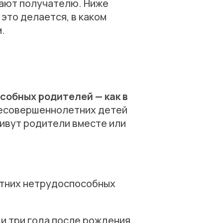
пают получателю. Ниже
 это делается, в каком
.
собных родителей — как в
есовершеннолетних детей
живут родители вместе или
етних нетрудоспособных
 и три года после рождения