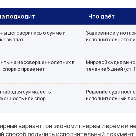
да подходит
Что даёт
ны договорились о сумме и
Заверенное у нотар
ке выплат
исполнительного лис
нты на несовершеннолетних в
Мировой судья вынос
, спора о праве нет
течение 5 дней (ст. 1
 твёрдая сумма, есть
Решение суда после
женность или спор
исполнительный лис
рный вариант: он экономит нервы и время и н
й способ получить исполнительный документ, 