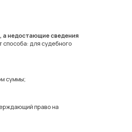
в, а недостающие сведения
т способа: для судебного
ом суммы;
верждающий право на