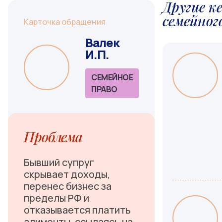
Другие к
семейног
Карточка обращения
Валек
И.П.
СЕМЕЙНОЕ
ПРАВО
Проблема
Бывший супруг
скрывает доходы,
перенес бизнес за
пределы РФ и
отказывается платить
алименты, ссылаясь на