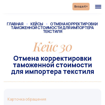
Skip
to
Вход в К+
content
ГЛАВНАЯ
•
КЕЙСЫ
•
ОТМЕНА КОРРЕКТИРОВКИ 
ТАМОЖЕННОЙ СТОИМОСТИ ДЛЯ ИМПОРТЕРА 
ТЕКСТИЛЯ
Кейс 30
Отмена корректировки
таможенной стоимости
для импортера текстиля
Карточка обращения