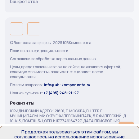
банкротства
© Все права защищены. 2025 ЮБ Компонента
Политика конфиденциальности
Соглашение о обработке персональных данных
Цены, представленные этом на сайте, не являются офертой,
конечную стоимость назначает специалист после
консультации
По всем вопросам:
info@ub-komponenta.ru
Наш консультант:
+7 (495) 248-21-27
Реквизиты
ЮРИДИЧЕСКИЙ АДРЕС: 121601, Г. МОСКВА, ВН.ТЕР.Г.
МУНИЦИПАЛЬНЫЙ ОКРУГ ФИЛЕВСКИЙ ПАРК, Б-Р ФИЛЁВСКИЙ, Д.
10, К. 3, ПОМЕЩ. 3/1, ОГРН: 1177746164727, ДАТА ПРИСВОЕНИЯ
ОГРН: 20.02.2017, ИНН: 7719466259, КПП: 772601001,
ГЕНЕРАЛЬНЫЙ ДИРЕКТОР: ЮМИНОВА ДИНАРА РАИСОВНА
Продолжая пользоваться этим сайтом, вы
ОКВЭД: Разработка компьютерного программного обеспечения
соглашаетесь на использование использование