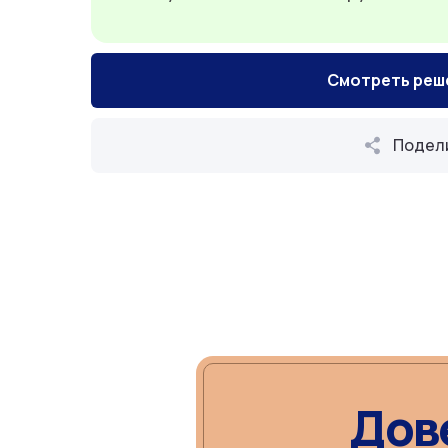
Смотреть реш
Подел
Дов