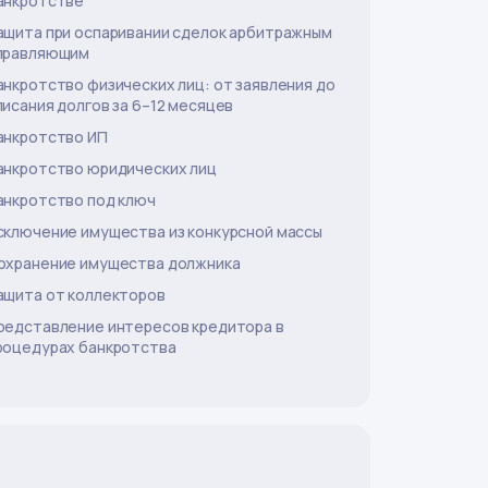
анкротстве
ащита при оспаривании сделок арбитражным
правляющим
анкротство физических лиц: от заявления до
писания долгов за 6–12 месяцев
анкротство ИП
анкротство юридических лиц
анкротство под ключ
сключение имущества из конкурсной массы
охранение имущества должника
ащита от коллекторов
редставление интересов кредитора в
роцедурах банкротства