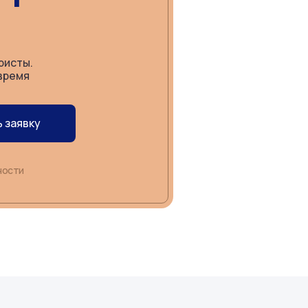
ристы.
время
 заявку
ности