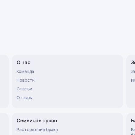
О нас
З
Команда
З
Новости
И
Статьи
Отзывы
Семейное право
Б
Расторжение брака
В