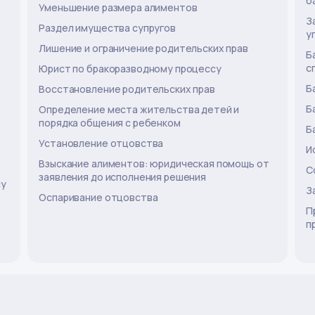
б
Уменьшение размера алиментов
З
Раздел имущества супругов
у
Лишение и ограничение родительских прав
Б
с
Юрист по бракоразводному процессу
Б
Восстановление родительских прав
Б
Определение места жительства детей и
порядка общения с ребенком
Б
Установление отцовства
И
Взыскание алиментов: юридическая помощь от
С
заявления до исполнения решения
су
З
Оспаривание отцовства
П
п