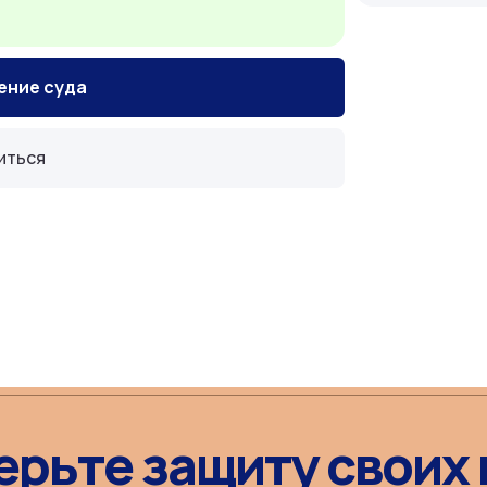
ение суда
иться
ерьте защиту своих 