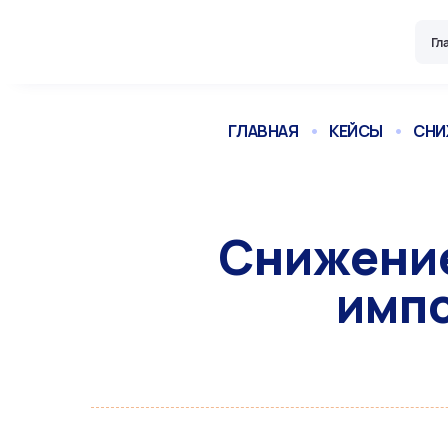
Skip
to
Гл
content
ГЛАВНАЯ
•
КЕЙСЫ
•
СНИ
Снижение
имп