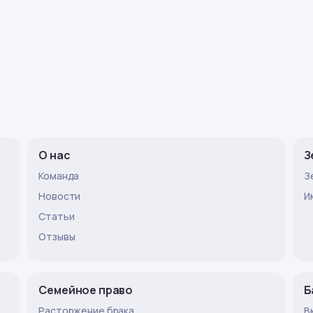
О нас
З
Команда
З
Новости
И
Статьи
Отзывы
Семейное право
Б
Расторжение брака
В