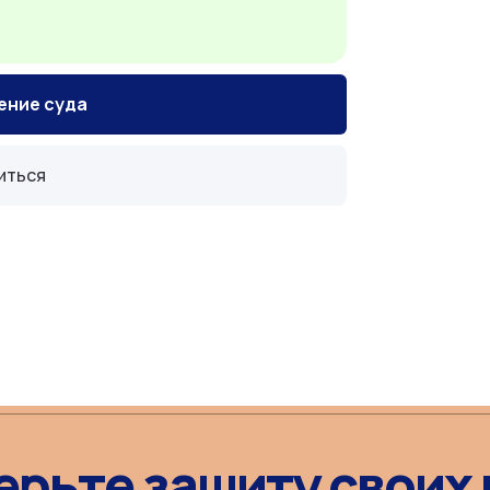
ение суда
иться
ерьте защиту своих 