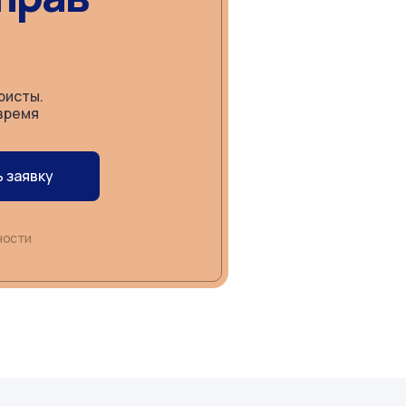
ристы.
время
 заявку
ности