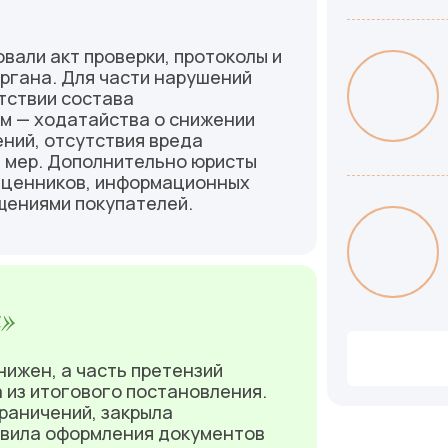
али акт проверки, протоколы и
ргана. Для части нарушений
тствии состава
м — ходатайства о снижении
ний, отсутствия вреда
й мер. Дополнительно юристы
 ценников, информационных
щениями покупателей.
а»
ижен, а часть претензий
 из итогового постановления.
раничений, закрыла
авила оформления документов