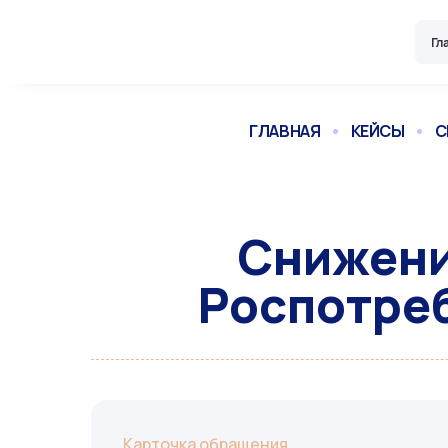
Skip
to
Гл
content
ГЛАВНАЯ
•
КЕЙСЫ
•
С
Снижени
Роспотреб
Карточка обращения