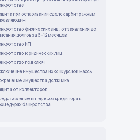
анкротстве
ащита при оспаривании сделок арбитражным
правляющим
анкротство физических лиц: от заявления до
писания долгов за 6–12 месяцев
анкротство ИП
анкротство юридических лиц
анкротство под ключ
сключение имущества из конкурсной массы
охранение имущества должника
ащита от коллекторов
редставление интересов кредитора в
роцедурах банкротства