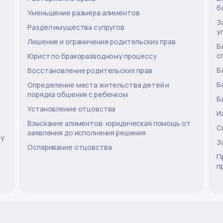
б
Уменьшение размера алиментов
З
Раздел имущества супругов
у
Лишение и ограничение родительских прав
Б
с
Юрист по бракоразводному процессу
Б
Восстановление родительских прав
Б
Определение места жительства детей и
порядка общения с ребенком
Б
Установление отцовства
И
Взыскание алиментов: юридическая помощь от
С
заявления до исполнения решения
су
З
Оспаривание отцовства
П
п