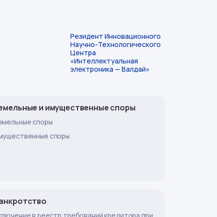
Резидент Инновационного
Научно-Технологического
Центра
«Интеллектуальная
электроника — Валдай»
емельные и имущественные споры
емельные споры
мущественные споры
анкротство
ключение в реестр требований кредитора при