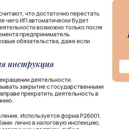
читают, что достаточно перестать
ле чего ИП автоматически будет
деятельности возможно только после
 момента предприниматель
ховые обязательства, даже если
ая инструкция
рекращении деятельности.
вывать закрытие с государственными
 вправе прекратить деятельность в
анию.
ление. Используется форма Р26001.
бами: лично в налоговую инспекцию,