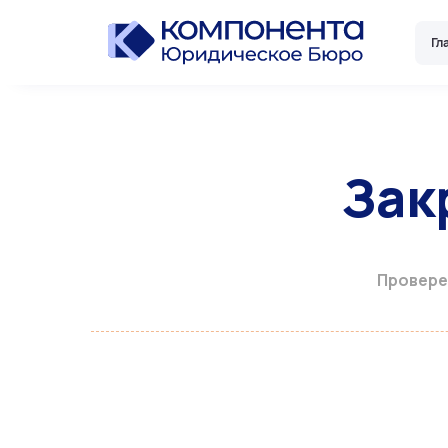
Skip
to
Гл
content
Зак
Провере