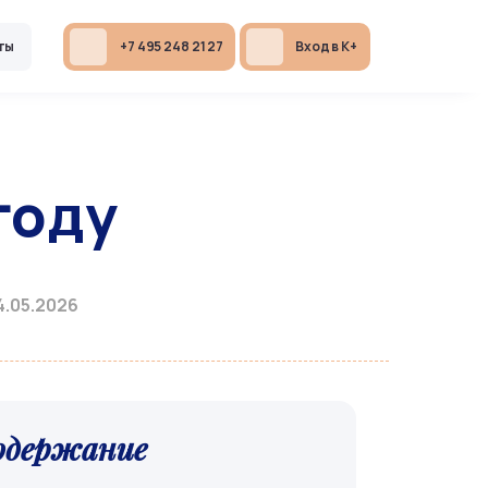
ты
+7 495 248 21 27
Вход в К+
году
.05.2026
одержание